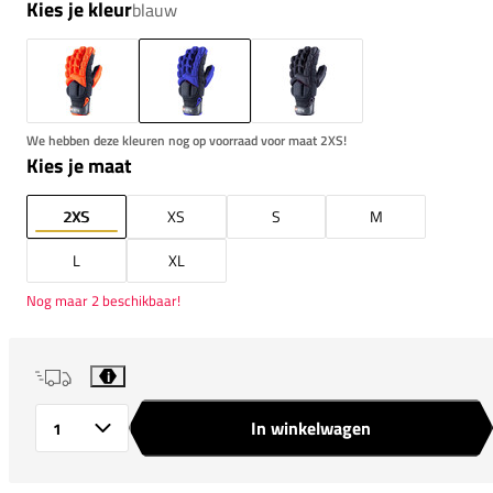
Kies je kleur
blauw
We hebben deze kleuren nog op voorraad voor maat 2XS!
Kies je maat
2XS
XS
S
M
L
XL
Nog maar 2 beschikbaar!
i
In winkelwagen
Aantal