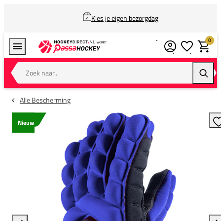
Kies je eigen bezorgdag
0
Verlanglijstj
Winkel
Zoek naar...
Zoeke
Alle Bescherming
Nieuw
T