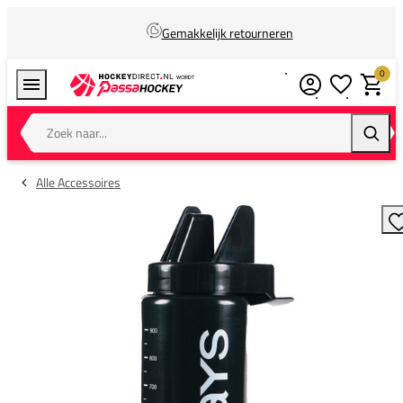
Gemakkelijk retourneren
0
Verlanglijstj
Winkel
Zoek naar...
Zoeke
Alle Accessoires
T