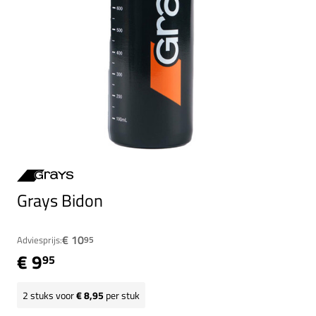
Grays Bidon
€ 10
Adviesprijs:
95
€ 9
95
2
stuks voor
€ 8,95
per stuk