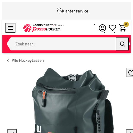
Klantenservice
0
Verlanglijstj
Winkel
Zoek naar...
Zoeke
Alle Hockeytassen
T