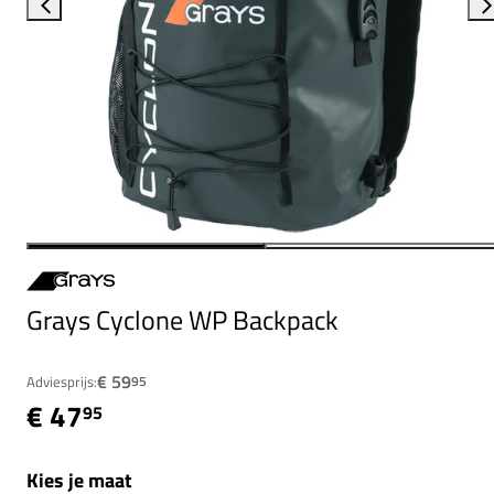
Grays Cyclone WP Backpack
€ 59
Adviesprijs:
95
€ 47
95
Kies je maat