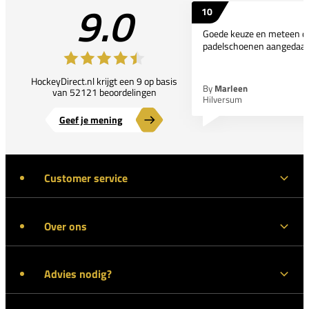
9.0
10
Goede keuze en meteen d
padelschoenen aangedaan
HockeyDirect.nl krijgt een 9 op basis
By
Marleen
van 52121 beoordelingen
Hilversum
Geef je mening
Customer service
Over ons
Advies nodig?