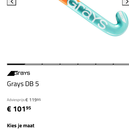
Grays DB 5
€ 119
Adviesprijs:
95
€ 101
95
Kies je maat