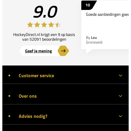
9.0
10
Goede aanbiedingen goede
HockeyDirect.nl krijgt een 9 op basis
By
Lou
van 52091 beoordelingen
Gronsveld
Geef je mening
Customer service
Over ons
Advies nodig?