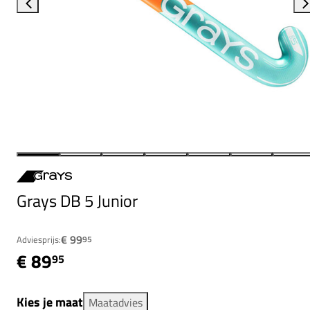
Grays DB 5 Junior
€ 99
Adviesprijs:
95
€ 89
95
Kies je maat
Maatadvies