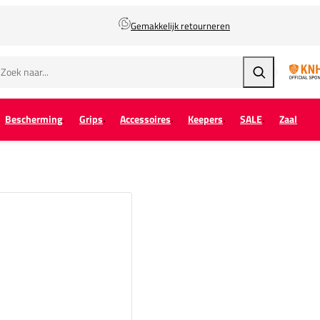
Gemakkelijk retourneren
Zoeken
Bescherming
Grips
Accessoires
Keepers
SALE
Zaal