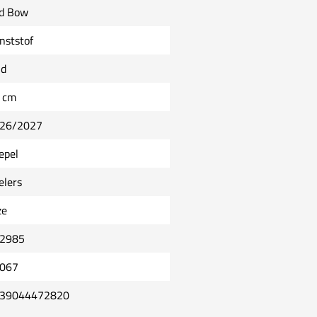
d Bow
nststof
ld
 cm
26/2027
epel
elers
ze
2985
067
39044472820