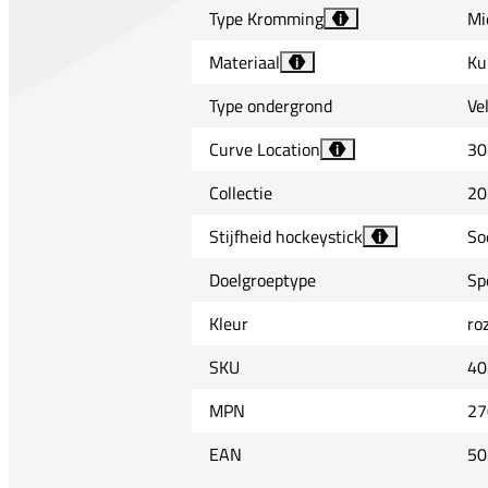
Type Kromming
Mi
i
Materiaal
Ku
i
Type ondergrond
Ve
Curve Location
30
i
Collectie
20
Stijfheid hockeystick
So
i
Doelgroeptype
Sp
Kleur
ro
SKU
40
MPN
27
EAN
50