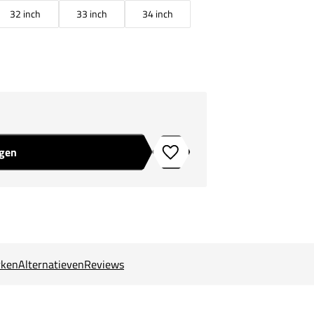
32 inch
33 inch
34 inch
agen
Toevoegen aan verlanglijstje
ken
Alternatieven
Reviews