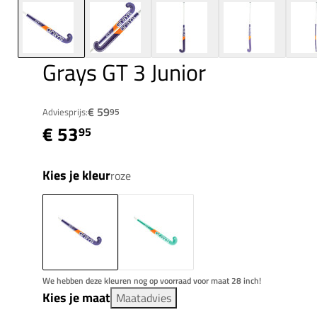
Grays GT 3 Junior
€ 59
Adviesprijs:
95
€ 53
95
Kies je kleur
roze
We hebben deze kleuren nog op voorraad voor maat 28 inch!
Kies je maat
Maatadvies