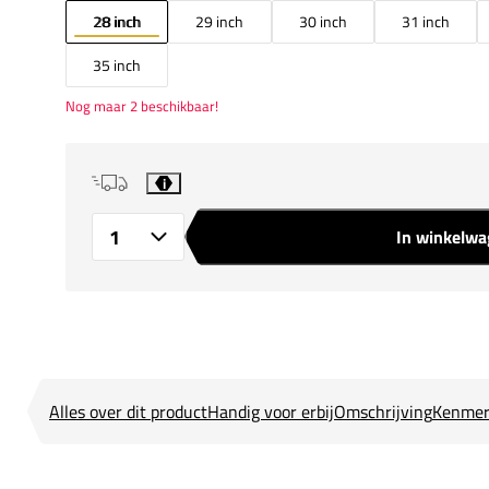
28 inch
29 inch
30 inch
31 inch
35 inch
Nog maar 2 beschikbaar!
i
In winkelw
Aantal
Alles over dit product
Handig voor erbij
Omschrijving
Kenmer