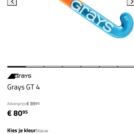
Grays GT 4
€ 89
Adviesprijs:
95
€ 80
95
Kies je kleur
blauw