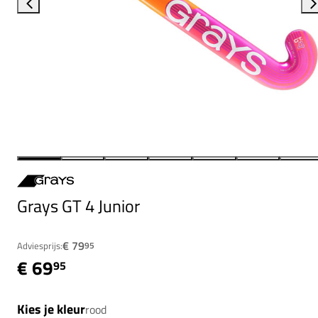
Grays GT 4 Junior
€ 79
Adviesprijs:
95
€ 69
95
Kies je kleur
rood