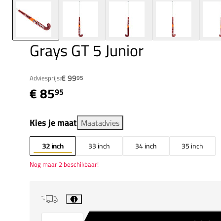
Grays GT 5 Junior
€ 99
Adviesprijs:
95
€ 85
95
Kies je maat
Maatadvies
32 inch
33 inch
34 inch
35 inch
Nog maar 2 beschikbaar!
i