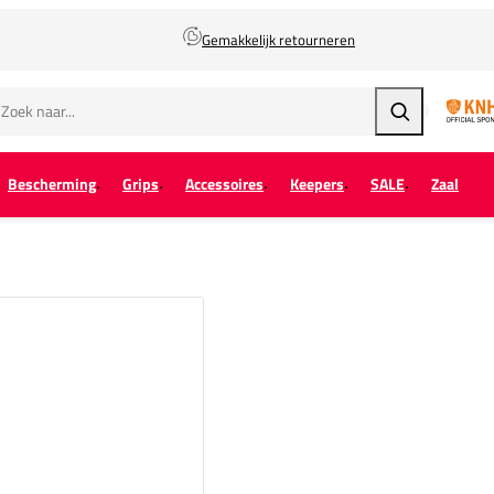
Gemakkelijk retourneren
Zoeken
Bescherming
Grips
Accessoires
Keepers
SALE
Zaal