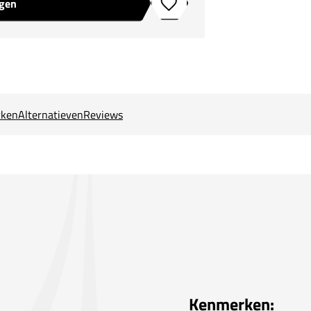
agen
Toevoegen aan verlanglijstje
ken
Alternatieven
Reviews
Kenmerken: