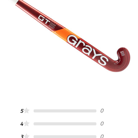
0
5
0
4
0
3