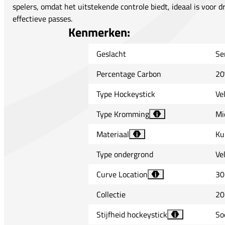
spelers, omdat het uitstekende controle biedt, ideaal is voor 
effectieve passes.
Kenmerken:
Geslacht
Se
Percentage Carbon
20
Type Hockeystick
Ve
Type Kromming
Mi
i
Materiaal
Ku
i
Type ondergrond
Ve
Curve Location
30
i
Collectie
20
Stijfheid hockeystick
So
i