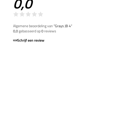
0,0
Algemene beoordeling van
”Grays JB 4“
0,0
gebasseerd op
0
reviews
Schrijf een review