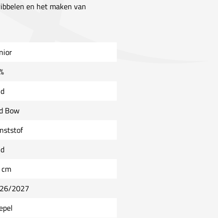
dribbelen en het maken van
nior
%
ld
d Bow
nststof
ld
 cm
26/2027
epel