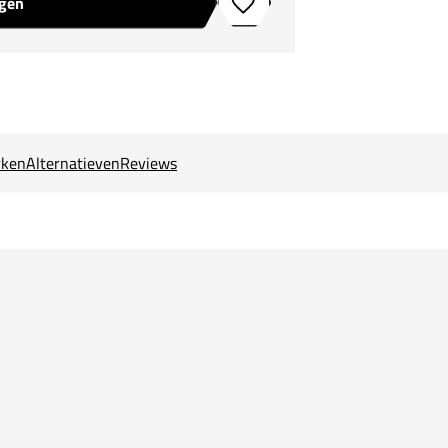
agen
Toevoegen aan verlanglijstje
ken
Alternatieven
Reviews