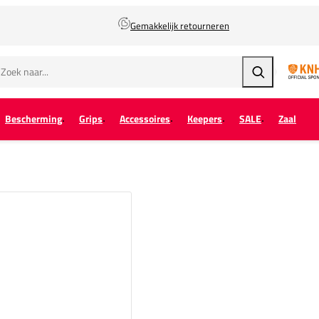
Gemakkelijk retourneren
Zoeken
Bescherming
Grips
Accessoires
Keepers
SALE
Zaal