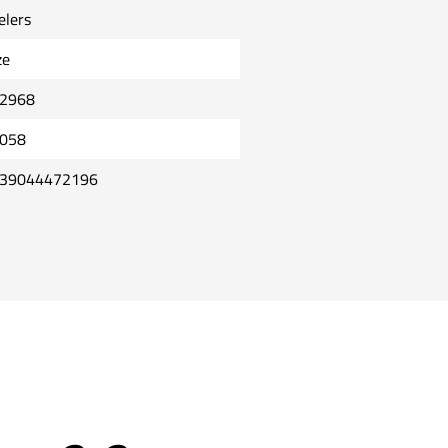
elers
ze
2968
058
39044472196