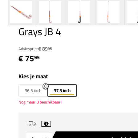
Grays JB 4
€ 89
Adviesprijs:
95
€ 75
95
Kies je maat
36.5 inch
37.5 inch
Nog maar 3 beschikbaar!
i