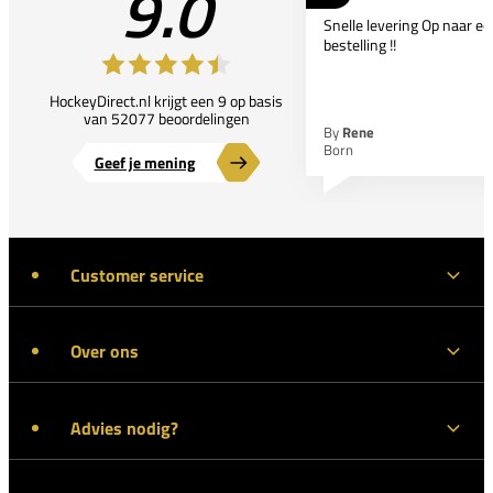
9.0
Snelle levering Op naar e
bestelling !!
HockeyDirect.nl krijgt een 9 op basis
van 52077 beoordelingen
By
Rene
Born
Geef je mening
Customer service
Over ons
Advies nodig?