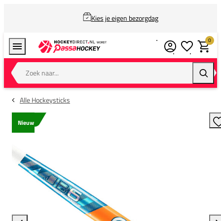
Kies je eigen bezorgdag
0
Verlanglijstj
Winkel
Zoek naar...
Zoeke
Alle Hockeysticks
Nieuw
T