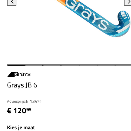
Grays JB 6
€ 134
Adviesprijs:
95
€ 120
95
Kies je maat