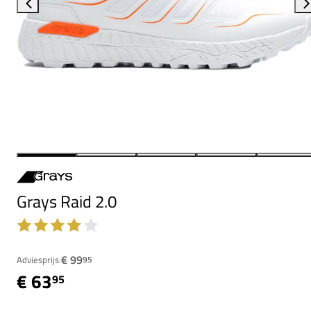
Grays Raid 2.0
€ 99
Adviesprijs:
95
€ 63
95