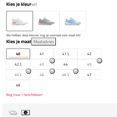
Kies je kleur
wit
We hebben deze kleuren nog op voorraad voor maat 40!
Kies je maat
Maatadvies
40
41
41 ½
42
42 ½
43
44
45
45 ½
46
46 ½
47
48
Nog maar 1 beschikbaar!
i