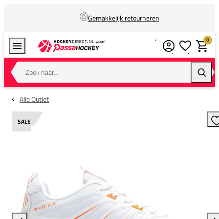
Gemakkelijk retourneren
0
Verlanglijstj
Winkel
Zoek naar...
Zoeke
Alle Outlet
SALE
T