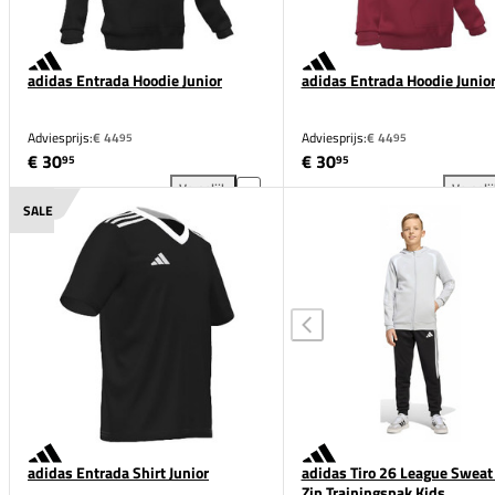
adidas Entrada Hoodie Junior
adidas Entrada Hoodie Junio
Adviesprijs:
€ 44
Adviesprijs:
€ 44
95
95
€ 30
€ 30
95
95
Vergelijk
Vergeli
adidas Entrada Hoodie Junior toevoegen aan vergeli
adi
SALE
adidas Entrada Shirt Junior
adidas Tiro 26 League Sweat 
Zip Trainingspak Kids