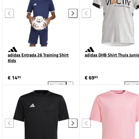
adidas Entrada 26 Training Shirt
adidas DHB Shirt Thuis Junio
Kids
€ 14
€ 69
95
95
Vergelijk
Vergeli
adidas Entrada 26 Training Shirt Kids toevoegen aan
adi