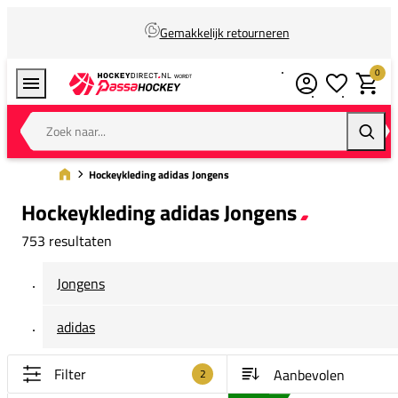
Gemakkelijk retourneren
0
Verlanglijstj
Winkel
Zoek naar...
Zoeke
Hockeykleding adidas Jongens
Hockeykleding adidas Jongens
753 resultaten
Jongens
adidas
Filter
2