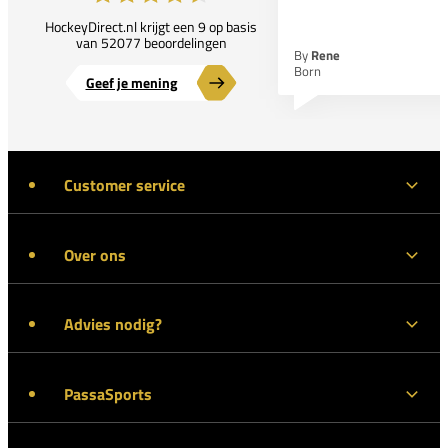
HockeyDirect.nl krijgt een 9 op basis
van 52077 beoordelingen
By
Rene
Born
Geef je mening
Customer service
Over ons
Advies nodig?
PassaSports