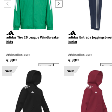
adidas Tiro 26 League Windbreaker
adidas Entrada Joggingsbroe
Kids
Junior
Adviesprijs:
€ 54
Adviesprijs:
€ 44
95
95
€ 39
€ 30
95
95
Vergelijk
Vergeli
adidas Tiro 26 League Windbreaker Kids toevoegen 
adi
SALE
SALE