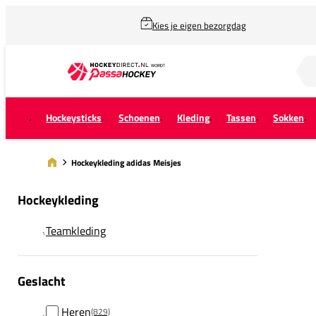
Kies je eigen bezorgdag
Zoek naar...
Hockeysticks
Schoenen
Kleding
Tassen
Sokken
Hockeykleding adidas Meisjes
Hockeykleding
Teamkleding
Geslacht
Heren
(829)