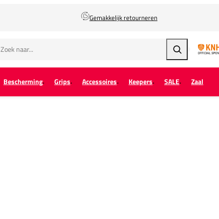
Gemakkelijk retourneren
Zoeken
Bescherming
Grips
Accessoires
Keepers
SALE
Zaal