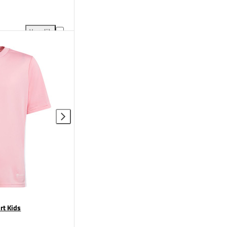
Vergelijk
 vergelijking
adidas DHB Shirt Thuis Junior toevoegen aan vergelijking
rt Kids