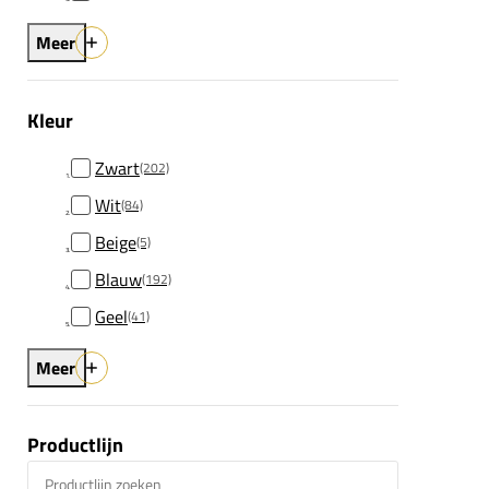
Meer
Kleur
Zwart
(202)
Wit
(84)
Beige
(5)
Blauw
(192)
Geel
(41)
Meer
Productlijn
Productlijn zoeken