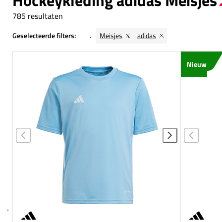
Hockeykleding adidas Meisjes
785 resultaten
Geselecteerde filters:
Meisjes
adidas
Nieuw