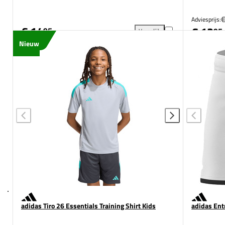
€
Adviesprijs:
€ 14
€ 12
95
95
Vergelijk
adidas Entrada 26 Training Sh
Nieuw
adidas Tiro 26 Essentials Training Shirt Kids
adidas Ent