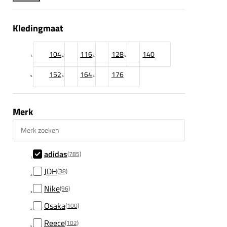
Kledingmaat
104
116
128
140
152
164
176
Merk
Merk zoeken
adidas
(785)
JDH
(38)
Nike
(96)
Osaka
(100)
Reece
(102)