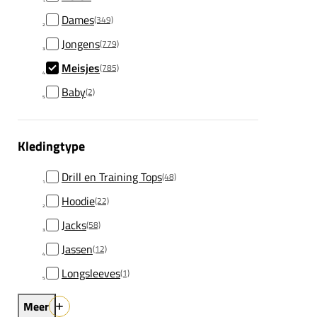
Dames
(349)
Jongens
(779)
Meisjes
(785)
Baby
(2)
Kledingtype
Drill en Training Tops
(48)
Hoodie
(22)
Jacks
(58)
Jassen
(12)
Longsleeves
(1)
Meer