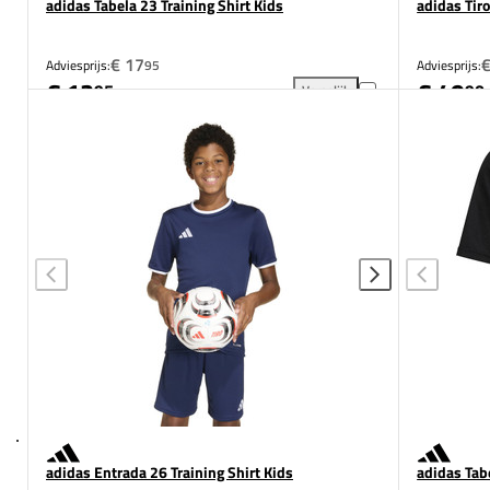
adidas Tabela 23 Training Shirt Kids
adidas Tir
€ 17
€
Adviesprijs:
95
Adviesprijs:
€ 12
€ 49
95
90
Vergelijk
adidas Tabela 23 Training Shi
adidas Entrada 26 Training Shirt Kids
adidas Tabe