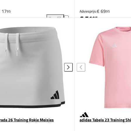
 17
€ 69
95
Adviesprijs:
95
€ 51
95
Vergelijk
irt Kids toevoegen aan vergelijking
adidas Tabela 23 Training Shirt Kids toevoegen aan
rada 26 Training Rokje Meisjes
adidas Tabela 23 Training Shi