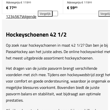
Adviesprijs:
€ 119
Adviesprijs:
€ 119
95
95
€ 77
€ 59
95
95
Vergelijk
Vergeli
1
2
3
4
5
6
7
Volgende
ASICS Gel-Peake 3 toevoegen aan vergelijking
Osa
Hockeyschoenen 42 1/2
Op zoek naar hockeyschoenen in maat 42 1/2? Dan ben je bij
PassaHockey aan het juiste adres. De online hockeywinkel me
het meest uitgebreide assortiment hockeyschoenen.
Het dragen van de juiste pasvorm brengt verschillende
voordelen met zich mee. Tijdens een hockeywedstrijd zorgt he
voor comfort en goede ondersteuning, waardoor je ongemak e
mogelijke blessures voorkomt. Bovendien biedt de juiste
pasvorm balans en stabiliteit, wat bijdraagt aan optimale
prestaties.