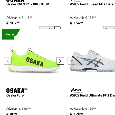
Osaka KAI MK1 - PRO TOUR
ASICS Field Speed FF 2 Here
Adviesprijs:
€ 119
Adviesprijs:
€ 169
95
95
€ 107
€ 154
95
95
Vergelijk
Vergeli
Osaka KAI MK1 - PRO TOUR toevoegen aan vergelij
ASI
Nieuw
Osaka Furo
ASICS Field Ultimate FF 2 D
Adviesprijs:
€ 89
Adviesprijs:
€ 139
95
95
€ 80
€ 128
95
95