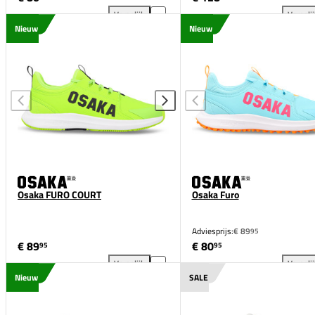
Vergelijk
Vergeli
Osaka Furo toevoegen aan vergelijking
ASI
Nieuw
Nieuw
Osaka FURO COURT
Osaka Furo
Adviesprijs:
€ 89
95
€ 89
€ 80
95
95
Vergelijk
Vergeli
Osaka FURO COURT toevoegen aan vergelijking
Osa
Nieuw
SALE