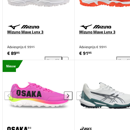
Mizuno Wave Lynx 3
Mizuno Wave Lynx 3
Adviesprijs:
€ 99
Adviesprijs:
€ 99
95
95
€ 89
€ 91
95
95
Vergelijk
Vergeli
Mizuno Wave Lynx 3 toevoegen aan vergelijking
Miz
Nieuw