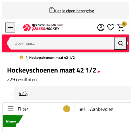
Kies je eigen bezorgdag
0
Verlanglijstj
Winkel
Zoek naar...
Zoeke
Hockeyschoenen maat 42 1/2
Hockeyschoenen maat 42 1/2
229 resultaten
42 ½
Filter
1
Nieuw