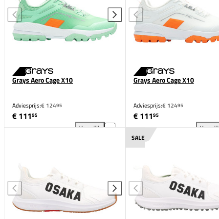
Grays Aero Cage X10
Grays Aero Cage X10
Adviesprijs:
€ 124
Adviesprijs:
€ 124
95
95
€ 111
€ 111
95
95
Vergelijk
Vergeli
Grays Aero Cage X10 toevoegen aan vergelijking
Gra
SALE