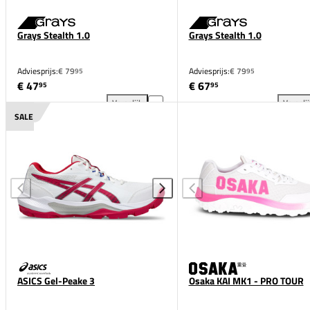
Grays Stealth 1.0
Grays Stealth 1.0
Adviesprijs:
€ 79
Adviesprijs:
€ 79
95
95
€ 47
€ 67
95
95
Vergelijk
Vergeli
Grays Stealth 1.0 toevoegen aan vergelijking
Gra
SALE
ASICS Gel-Peake 3
Osaka KAI MK1 - PRO TOUR