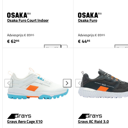
Osaka Furo Court Indoor
Osaka Furo
Adviesprijs:
€ 89
Adviesprijs:
€ 89
95
95
€ 62
€ 44
95
95
Vergelijk
Vergeli
Osaka Furo Court Indoor toevoegen aan vergelijking
Osa
Grays Aero Cage X10
Grays AC Raid 3.0