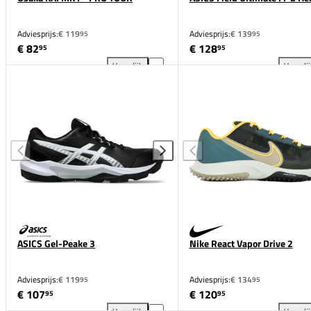
Adviesprijs:
€ 119
Adviesprijs:
€ 139
95
95
€ 82
€ 128
95
95
Vergelijk
Vergeli
Osaka KAI MK1 - PRO TOUR toevoegen aan vergelij
ASI
ASICS Gel-Peake 3
Nike React Vapor Drive 2
Adviesprijs:
€ 119
Adviesprijs:
€ 134
95
95
€ 107
€ 120
95
95