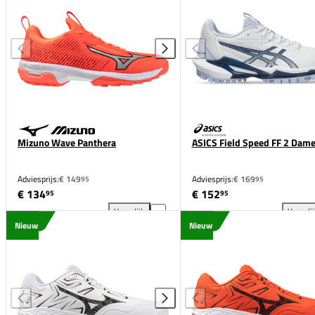
Mizuno Wave Panthera
ASICS Field Speed FF 2 Dam
Adviesprijs:
€ 149
Adviesprijs:
€ 169
95
95
€ 134
€ 152
95
95
Vergelijk
Vergeli
Mizuno Wave Panthera toevoegen aan vergelijking
ASI
Nieuw
Nieuw