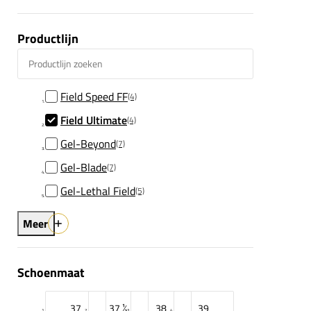
Productlijn
Productlijn zoeken
Field Speed FF
(4)
Field Ultimate
(4)
Gel-Beyond
(7)
Gel-Blade
(7)
Gel-Lethal Field
(5)
Meer
Schoenmaat
37
37 ½
38
39