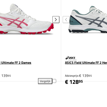
d Ultimate FF 2 Dames
ASICS Field Ultimate FF 2 He
€ 139
€ 139
95
Adviesprijs:
95
€ 128
95
Vergelijk
mes toevoegen aan vergelijking
ASICS Field Ultimate FF 2 Dames toevoegen aan ve