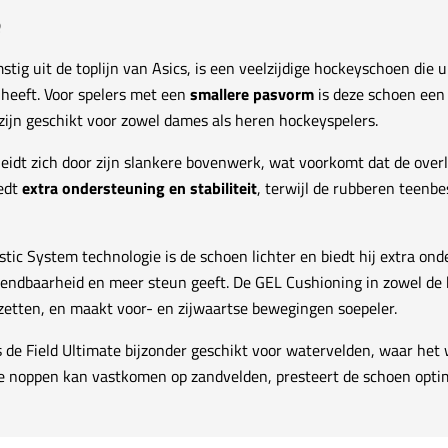
e
stig uit de toplijn van Asics, is een veelzijdige hockeyschoen die u
heeft. Voor spelers met een
smallere pasvorm
is deze schoen een 
ijn geschikt voor zowel dames als heren hockeyspelers.
heidt zich door zijn slankere bovenwerk, wat voorkomt dat de ove
iedt
extra ondersteuning en stabiliteit
, terwijl de rubberen teenb
tic System technologie is de schoen lichter en biedt hij extra ond
wendbaarheid en meer steun geeft. De GEL Cushioning in zowel de 
zetten, en maakt voor- en zijwaartse bewegingen soepeler.
 de Field Ultimate bijzonder geschikt voor watervelden, waar het
e noppen kan vastkomen op zandvelden, presteert de schoen opti