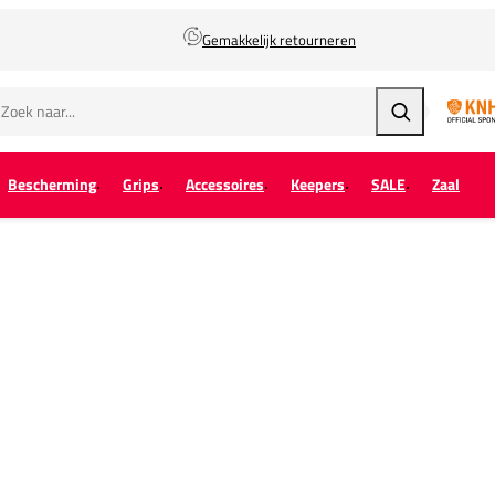
Gemakkelijk retourneren
Zoeken
Bescherming
Grips
Accessoires
Keepers
SALE
Zaal