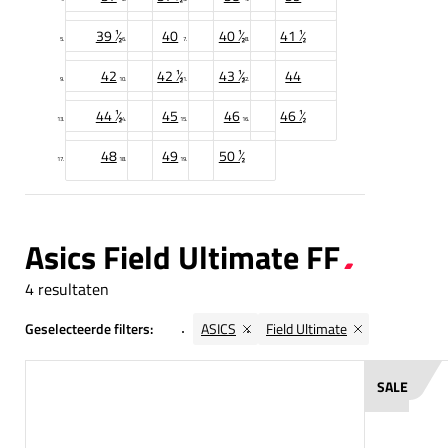
39 ½
40
40 ½
41 ½
42
42 ½
43 ½
44
44 ½
45
46
46 ½
48
49
50 ½
Asics Field Ultimate FF
4 resultaten
Geselecteerde filters:
ASICS
Field Ultimate
SALE