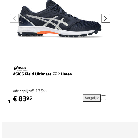
ASICS Field Ultimate FF 2 Heren
€ 139
Adviesprijs:
95
€ 83
95
Vergelijk
1
ASICS Field Ultimate FF 2 He