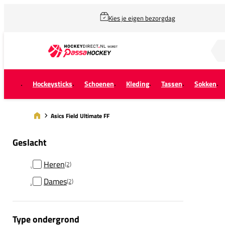
Kies je eigen bezorgdag
Zoek naar...
Hockeysticks
Schoenen
Kleding
Tassen
Sokken
Asics Field Ultimate FF
Geslacht
Heren
(2)
Dames
(2)
Type ondergrond