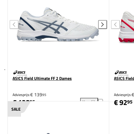
ASICS Field Ultimate FF 2 Dames
ASICS Fiel
€ 139
Adviesprijs:
95
Adviesprijs:
€ 128
€ 92
95
95
Vergelijk
ASICS Field Ultimate FF 2 Da
SALE