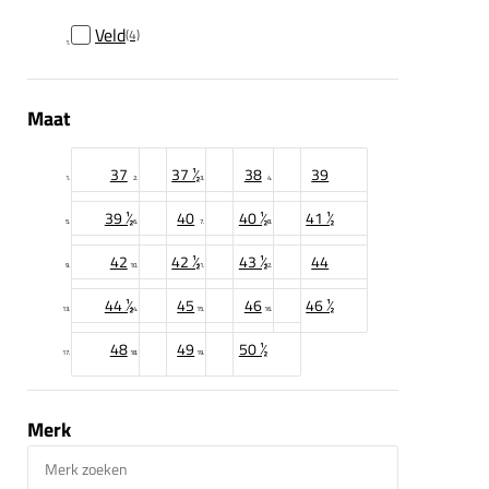
Veld
(4)
Maat
37
37 ½
38
39
39 ½
40
40 ½
41 ½
42
42 ½
43 ½
44
44 ½
45
46
46 ½
48
49
50 ½
Merk
Merk zoeken