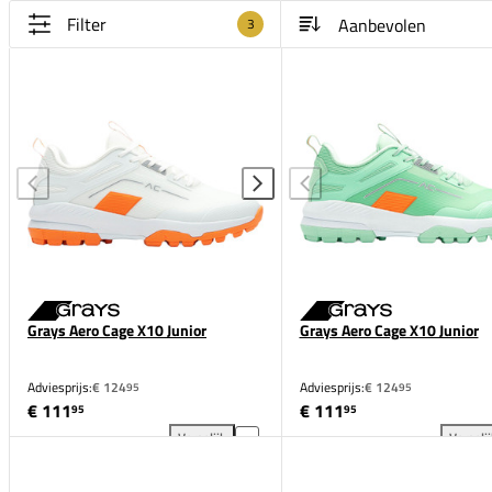
Filter
3
Grays Aero Cage X10 Junior
Grays Aero Cage X10 Junior
Adviesprijs:
€ 124
Adviesprijs:
€ 124
95
95
€ 111
€ 111
95
95
Vergelijk
Vergeli
Grays Aero Cage X10 Junior toevoegen aan vergelij
Gra