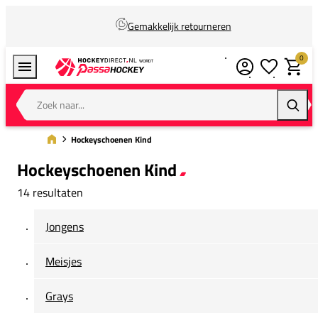
Gemakkelijk retourneren
0
Verlanglijstj
Winkel
Zoek naar...
Zoeke
Hockeyschoenen Kind
Hockeyschoenen Kind
14 resultaten
Jongens
Meisjes
Grays