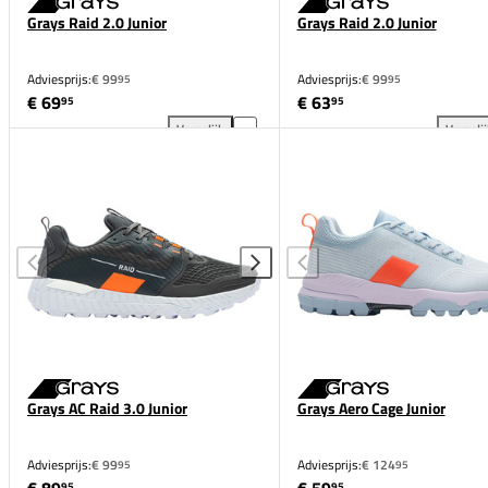
Grays Raid 2.0 Junior
Grays Raid 2.0 Junior
Adviesprijs:
€ 99
Adviesprijs:
€ 99
95
95
€ 69
€ 63
95
95
Vergelijk
Vergeli
Grays Raid 2.0 Junior toevoegen aan vergelijking
Gra
Grays AC Raid 3.0 Junior
Grays Aero Cage Junior
Adviesprijs:
€ 99
Adviesprijs:
€ 124
95
95
95
95