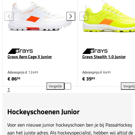
Grays Aero Cage X Junior
Grays Stealth 1.0 Junior
Adviesprijs:
€ 124
Adviesprijs:
€ 64
95
95
€ 86
€ 39
95
95
Vergelijk
Vergeli
1
Grays Aero Cage X Junior toevoegen aan vergelijkin
Gra
Hockeyschoenen Junior
Voor een nieuwe junior hockeyschoen ben je bij PassaHockey
aan het juiste adres. Als hockeyspecialist, hebben wij altijd de