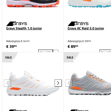
Grays Stealth 1.0 Junior
Grays AC Raid 3.0 Junior
Adviesprijs:
€ 64
Adviesprijs:
€ 99
95
95
€ 39
€ 89
95
95
Vergelijk
Vergeli
Grays Stealth 1.0 Junior toevoegen aan vergelijking
Gra
SALE
SALE