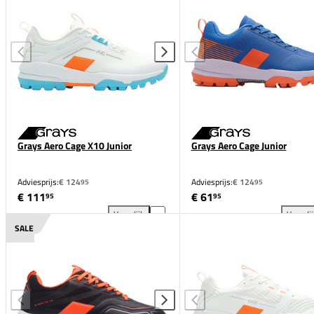
Grays Aero Cage X10 Junior
Grays Aero Cage Junior
Adviesprijs:
€ 124
Adviesprijs:
€ 124
95
95
€ 111
€ 61
95
95
Vergelijk
Vergeli
Grays Aero Cage X10 Junior toevoegen aan vergelij
Gra
SALE