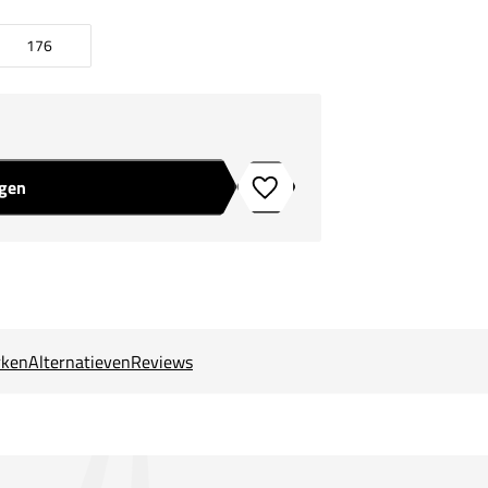
176
agen
Toevoegen aan verlanglijstje
ken
Alternatieven
Reviews