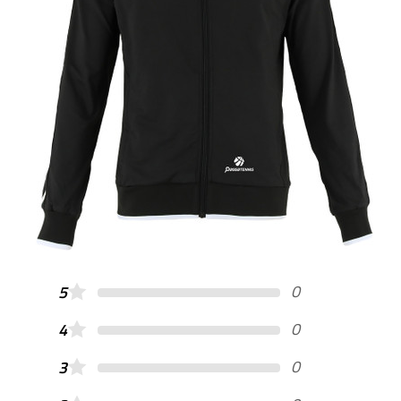
0
5
0
4
0
3