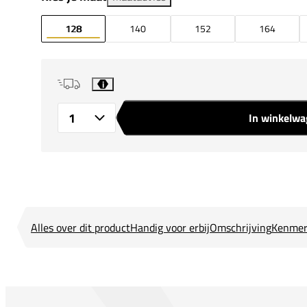
128
140
152
164
i
In winkelw
Aantal
Alles over dit product
Handig voor erbij
Omschrijving
Kenmer