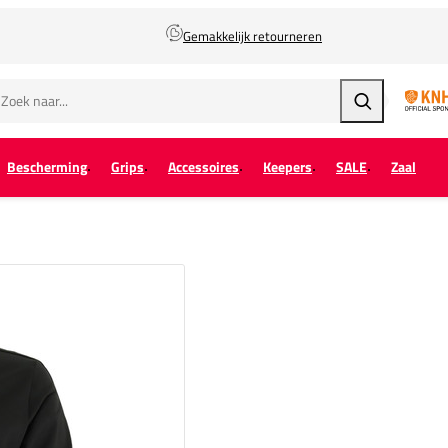
Gemakkelijk retourneren
Zoeken
Bescherming
Grips
Accessoires
Keepers
SALE
Zaal