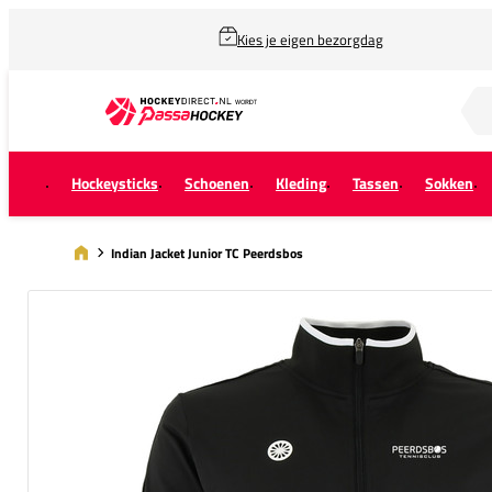
Kies je eigen bezorgdag
Zoek naar...
Hockeysticks
Schoenen
Kleding
Tassen
Sokken
Indian Jacket Junior TC Peerdsbos