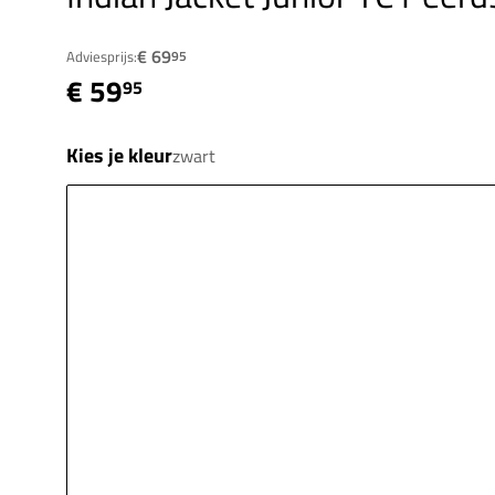
€ 69
Adviesprijs:
95
€ 59
95
Kies je kleur
zwart