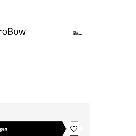
ProBow
agen
Toevoegen aan verlanglijstje