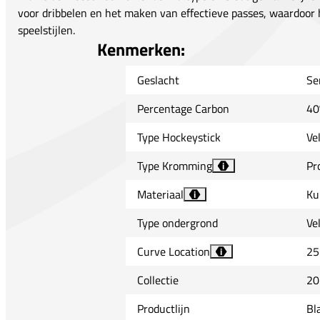
voor dribbelen en het maken van effectieve passes, waardoor he
speelstijlen.
Kenmerken:
Geslacht
Se
Percentage Carbon
40
Type Hockeystick
Ve
Type Kromming
Pr
i
Materiaal
Ku
i
Type ondergrond
Ve
Curve Location
25
i
Collectie
20
Productlijn
Bl