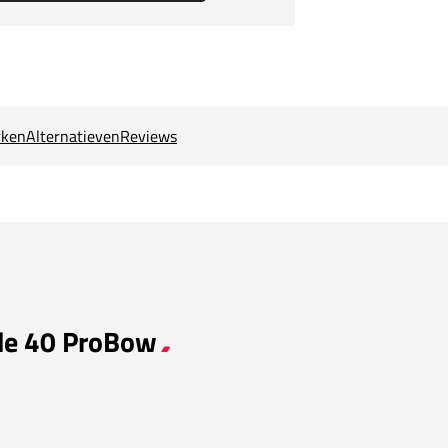
ken
Alternatieven
Reviews
ade 40 ProBow