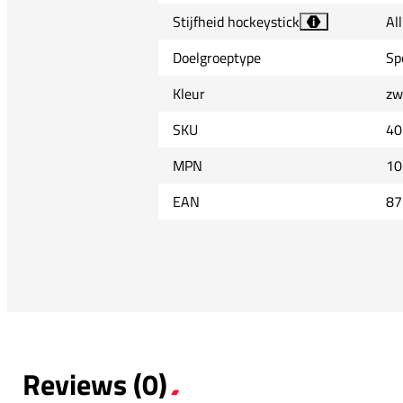
Stijfheid hockeystick
Al
i
Doelgroeptype
Sp
Kleur
zw
SKU
40
MPN
10
EAN
87
Reviews (0)