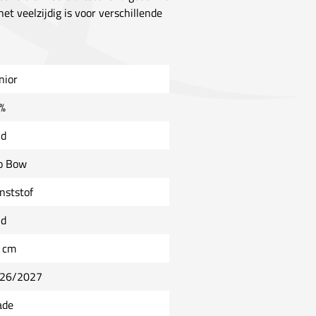
t veelzijdig is voor verschillende
nior
%
ld
o Bow
nststof
ld
 cm
26/2027
ade