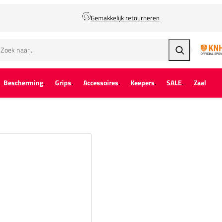
Gemakkelijk retourneren
Zoeken
Bescherming
Grips
Accessoires
Keepers
SALE
Zaal