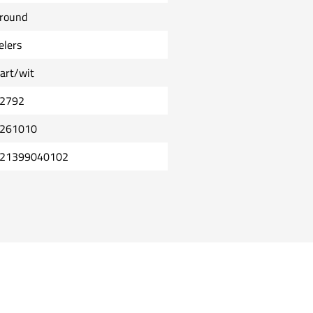
lround
elers
art/wit
2792
261010
21399040102