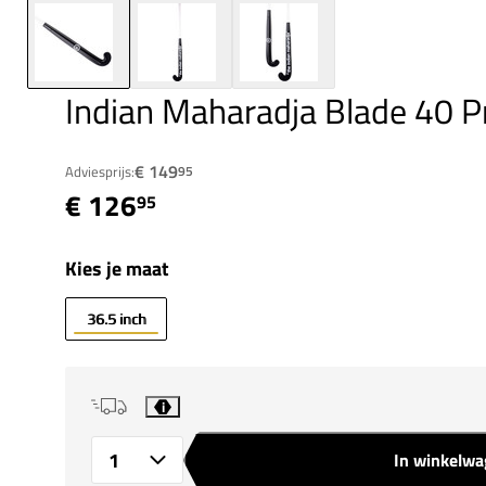
Indian Maharadja Blade 40 
€ 149
Adviesprijs:
95
€ 126
95
Kies je maat
36.5 inch
i
In winkelw
Aantal