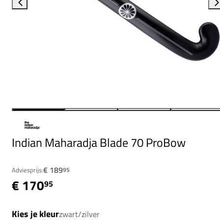
Indian Maharadja Blade 70 ProBow
€ 189
Adviesprijs:
95
€ 170
95
Kies je kleur
zwart/zilver