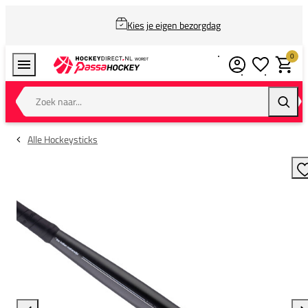
Kies je eigen bezorgdag
0
Verlanglijstj
Winkel
Zoek naar...
Zoeke
Alle Hockeysticks
T