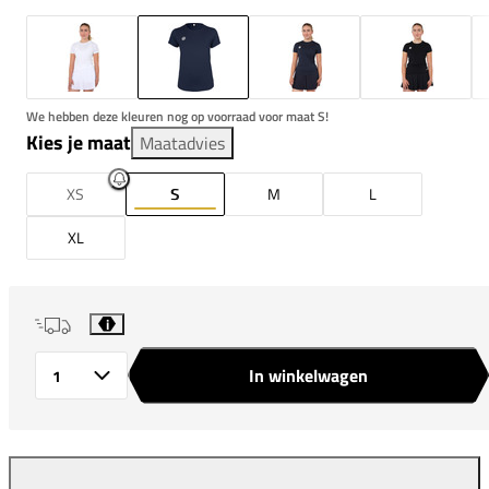
We hebben deze kleuren nog op voorraad voor maat S!
Kies je maat
Maatadvies
XS
S
M
L
XL
i
In winkelwagen
Aantal