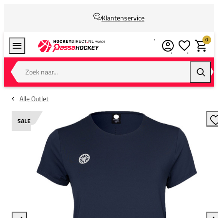
Klantenservice
0
Verlanglijstj
Winkel
Zoek naar...
Zoeke
Alle Outlet
SALE
T