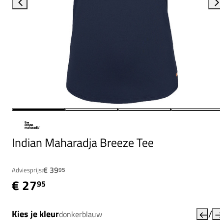
Indian Maharadja Breeze Tee
€ 39
Adviesprijs:
95
€ 27
95
/
Kies je kleur
donkerblauw