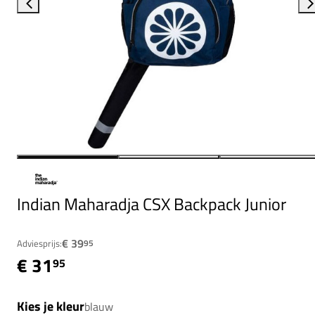
Indian Maharadja CSX Backpack Junior
€ 39
Adviesprijs:
95
€ 31
95
Kies je kleur
blauw