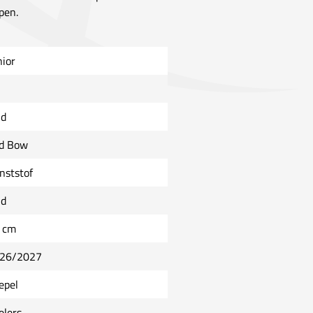
pen.
nior
ld
d Bow
nststof
ld
 cm
26/2027
epel
elers