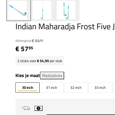
Indian Maharadja Frost Five 
€ 64
Adviesprijs:
95
€ 57
95
2
stuks voor
€ 54,95
per stuk
Kies je maat
Maatadvies
30 inch
31 inch
32 inch
33 inch
i