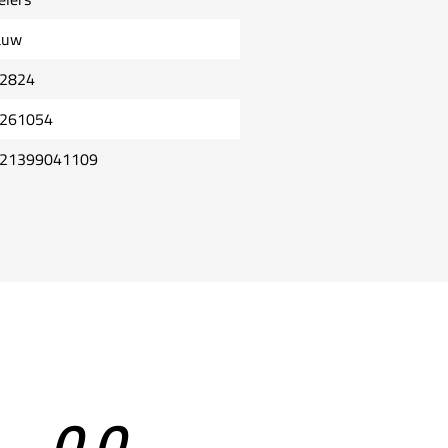
auw
2824
261054
21399041109
0,0