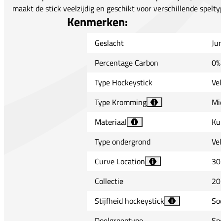
maakt de stick veelzijdig en geschikt voor verschillende spelty
Kenmerken:
Geslacht
Ju
Percentage Carbon
0%
Type Hockeystick
Ve
Type Kromming
Mi
i
Materiaal
Ku
i
Type ondergrond
Ve
Curve Location
30
i
Collectie
20
Stijfheid hockeystick
So
i
Doelgroeptype
Sp