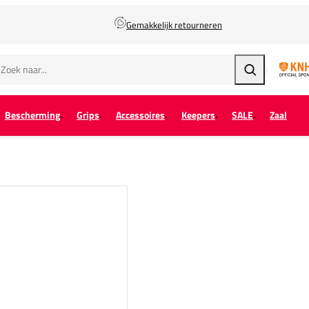
Gemakkelijk retourneren
Zoeken
Bescherming
Grips
Accessoires
Keepers
SALE
Zaal