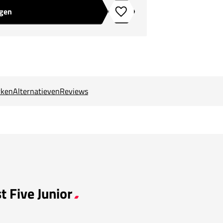
agen
Toevoegen aan verlanglijstje
ken
Alternatieven
Reviews
t Five Junior