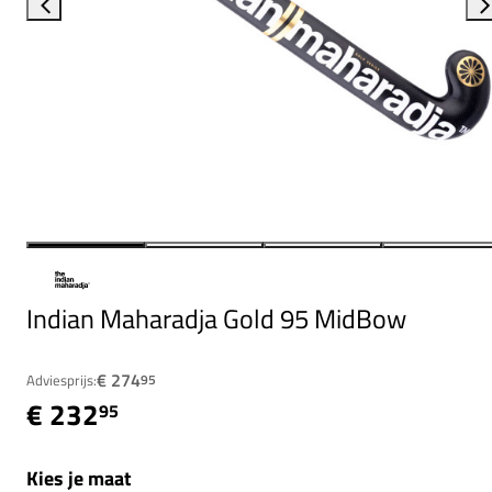
Indian Maharadja Gold 95 MidBow
€ 274
Adviesprijs:
95
€ 232
95
Kies je maat