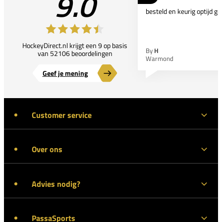
9.0
besteld en keurig optijd ge
HockeyDirect.nl krijgt een 9 op basis
By
H
van 52106 beoordelingen
Warmond
Geef je mening
Customer service
Over ons
Advies nodig?
PassaSports