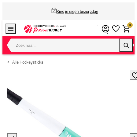
Kies je eigen bezorgdag
0
Verlanglijstj
Winkel
Zoek naar...
Zoeke
Alle Hockeysticks
T