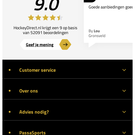
9.0
Goede aanbiedingen goede
HockeyDirect.nl krijgt een 9 op basis
By
Lou
van 52091 beoordelingen
Gronsveld
Geef je mening
Customer service
Over ons
Advies nodig?
PassaSports