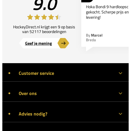
9.0
Hoka Bondi 9 hardloopsc
gekocht. Scherpe prijs en 
levering!
HockeyDirect.nl krijgt een 9 op basis
van 52117 beoordelingen
By
Marcel
Breda
Geef je mening
Customer service
Over ons
Advies nodig?