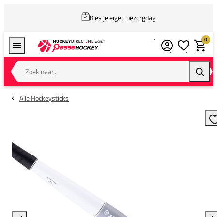
Kies je eigen bezorgdag
0
Verlanglijstj
Winkel
Zoek naar...
Zoeke
Alle Hockeysticks
T