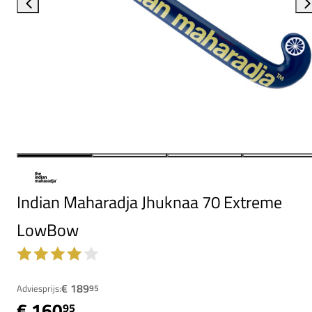
Indian Maharadja Jhuknaa 70 Extreme
LowBow
€ 189
Adviesprijs:
95
€ 160
95