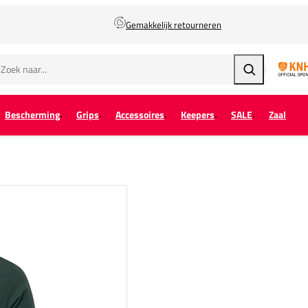
Gemakkelijk retourneren
Zoeken
Bescherming
Grips
Accessoires
Keepers
SALE
Zaal