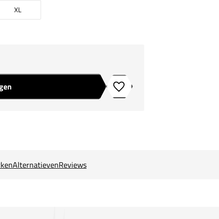
XL
agen
Toevoegen aan verlanglijstje
ken
Alternatieven
Reviews