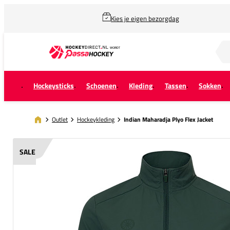
Kies je eigen bezorgdag
Zoek naar...
Hockeysticks
Schoenen
Kleding
Tassen
Sokken
Outlet
Hockeykleding
Indian Maharadja Plyo Flex Jacket
SALE