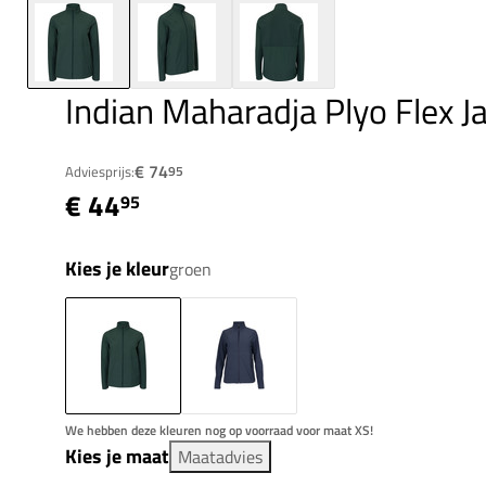
Indian Maharadja Plyo Flex J
€ 74
Adviesprijs:
95
€ 44
95
Kies je kleur
groen
We hebben deze kleuren nog op voorraad voor maat XS!
Kies je maat
Maatadvies