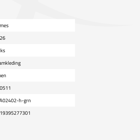
mes
26
cks
amkleding
oen
0511
A02402-h-grn
19395277301