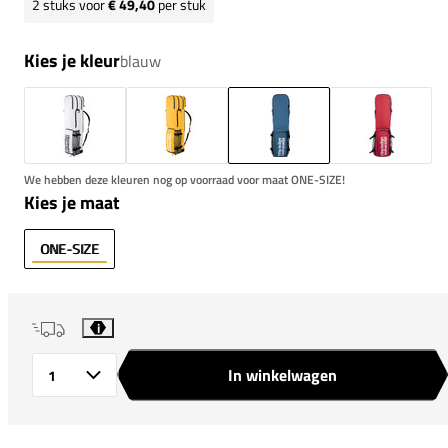
2
stuks voor
€ 49,40
per stuk
Kies je kleur
blauw
We hebben deze kleuren nog op voorraad voor maat ONE-SIZE!
Kies je maat
ONE-SIZE
i
In winkelwagen
Aantal