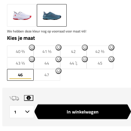
We hebben deze kleur nog op voorraad voor maat 46!
Kies je maat
40 ⅔
41 ⅓
42
42 ⅔
43 ⅓
44
44 ½
45
46
47
i
In winkelwagen
Aantal