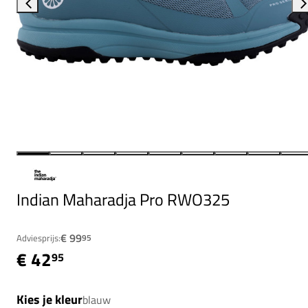
Indian Maharadja Pro RWO325
€ 99
Adviesprijs:
95
€ 42
95
Kies je kleur
blauw