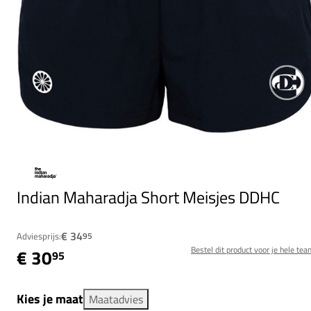
Indian Maharadja Short Meisjes DDHC
€ 34
Adviesprijs:
95
Bestel dit product voor je hele tea
€ 30
95
Kies je maat
Maatadvies