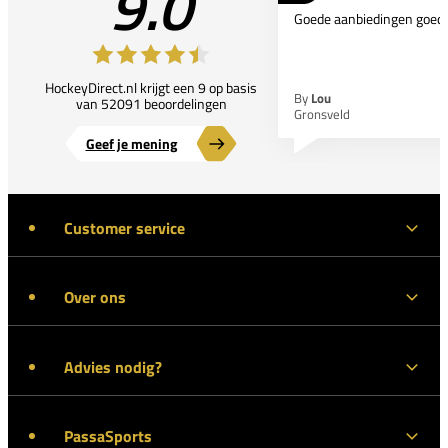
9.0
Goede aanbiedingen goede
HockeyDirect.nl krijgt een 9 op basis
By
Lou
van 52091 beoordelingen
Gronsveld
Geef je mening
Customer service
Over ons
Advies nodig?
PassaSports