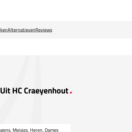
ken
Alternatieven
Reviews
 Uit HC Craeyenhout
ngens, Meisjes, Heren, Dames