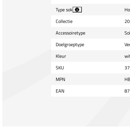
Type sok
Ho
i
Collectie
20
Accessoiretype
So
Doelgroeptype
Ve
Kleur
wi
SKU
37
MPN
HB
EAN
87