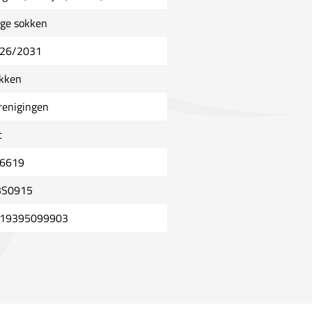
ge sokken
26/2031
kken
renigingen
t
6619
S0915
19395099903