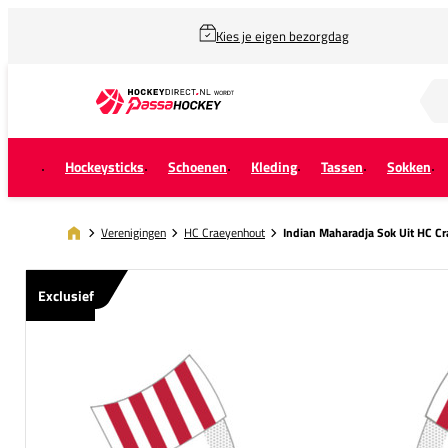
Kies je eigen bezorgdag
Zoek naar...
Hockeysticks
Schoenen
Kleding
Tassen
Sokken
Verenigingen
HC Craeyenhout
Indian Maharadja Sok Uit HC C
Exclusief