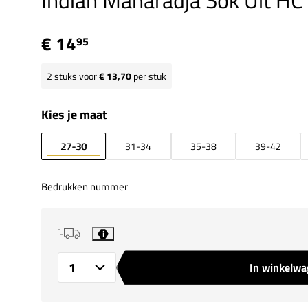
Indian Maharadja Sok Uit HC
€ 14
95
2
stuks voor
€ 13,70
per stuk
Kies je maat
27-30
31-34
35-38
39-42
Bedrukken nummer
i
In winkelw
Aantal