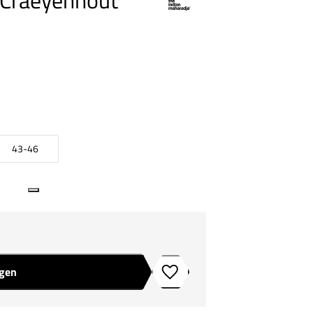
 Craeyenhout
43-46
agen
Toevoegen aan verlanglijstje