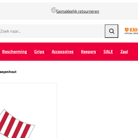
Gemakkelijk retourneren
Zoeken
Bescherming
Grips
Accessoires
Keepers
SALE
Zaal
raeyenhout