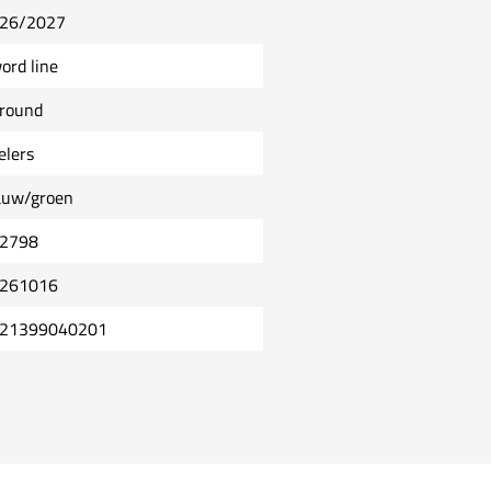
26/2027
ord line
lround
elers
auw/groen
2798
261016
21399040201