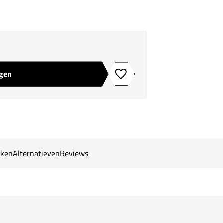
agen
Toevoegen aan verlanglijstje
ken
Alternatieven
Reviews