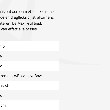
en is ontworpen met een Extreme
s en dragflicks bij strafcorners,
eren. De Maxi krul biedt
 van effectieve passes.
nior
%
ld
treme LowBow, Low Bow
nststof
ld
 cm