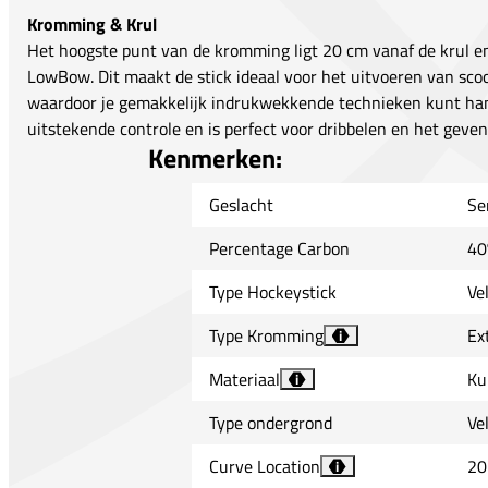
Kromming & Krul
Het hoogste punt van de kromming ligt 20 cm vanaf de krul 
LowBow. Dit maakt de stick ideaal voor het uitvoeren van scoop
waardoor je gemakkelijk indrukwekkende technieken kunt hant
uitstekende controle en is perfect voor dribbelen en het geven
Kenmerken:
Geslacht
Se
Percentage Carbon
40
Type Hockeystick
Ve
Type Kromming
Ex
i
Materiaal
Ku
i
Type ondergrond
Ve
Curve Location
20
i