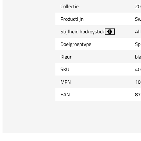
Collectie
20
Productlijn
Sw
Stijfheid hockeystick
Al
i
Doelgroeptype
Sp
Kleur
bl
SKU
40
MPN
10
EAN
87