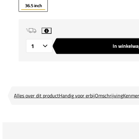
36.5 inch
i
In winkelw
Aantal
Alles over dit product
Handig voor erbij
Omschrijving
Kenmer