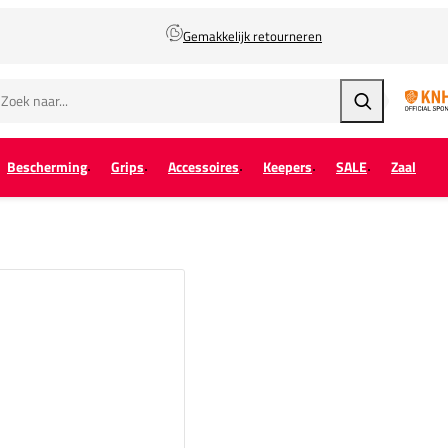
Gemakkelijk retourneren
Zoeken
Bescherming
Grips
Accessoires
Keepers
SALE
Zaal