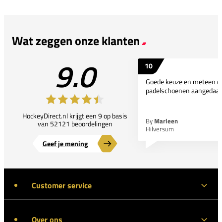
Wat zeggen onze klanten
9.0
10
Goede keuze en meteen d
padelschoenen aangedaan
HockeyDirect.nl krijgt een 9 op basis
By
Marleen
van 52121 beoordelingen
Hilversum
Geef je mening
Customer service
Over ons