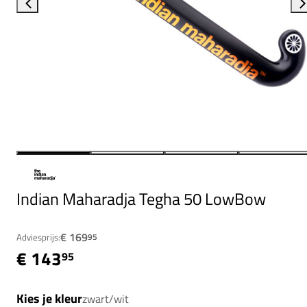
Indian Maharadja Tegha 50 LowBow
€ 169
Adviesprijs:
95
€ 143
95
Kies je kleur
zwart/wit