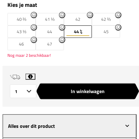
Kies je maat
40 ⅔
41 ⅓
42
42 ⅔
43 ⅓
44
44 ½
45
46
47
Nog maar 2 beschikbaar!
i
In winkelwagen
Aantal
Alles over dit product