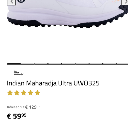
Indian Maharadja Ultra UWO325
€ 129
Adviesprijs:
95
€ 59
95