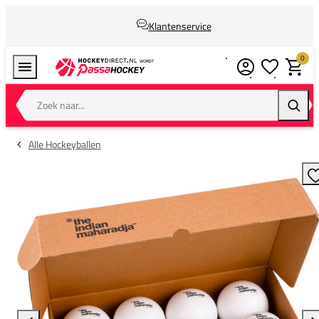
Klantenservice
0
Verlanglijstj
Winkel
Zoek naar...
Zoeke
Alle Hockeyballen
T