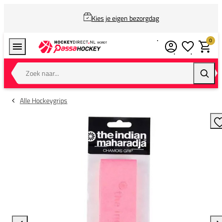
Kies je eigen bezorgdag
0
Verlanglijstj
Winkel
Zoek naar...
Zoeke
Alle Hockeygrips
T