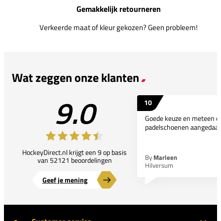
Gemakkelijk retourneren
Verkeerde maat of kleur gekozen? Geen probleem!
Wat zeggen onze klanten
9.0
10
Goede keuze en meteen d
padelschoenen aangedaan
HockeyDirect.nl krijgt een 9 op basis
By
Marleen
van 52121 beoordelingen
Hilversum
Geef je mening