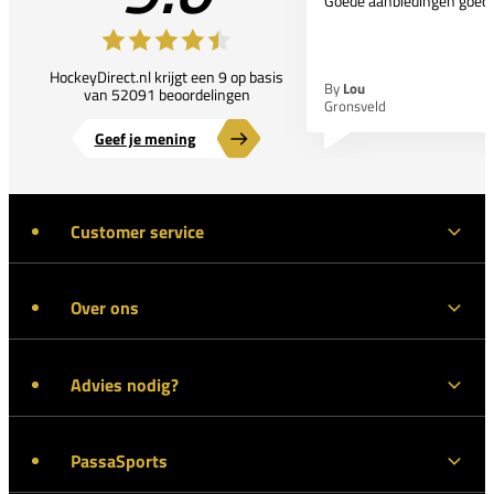
Goede aanbiedingen goede
HockeyDirect.nl krijgt een 9 op basis
By
Lou
van 52091 beoordelingen
Gronsveld
Geef je mening
Customer service
Over ons
Advies nodig?
PassaSports