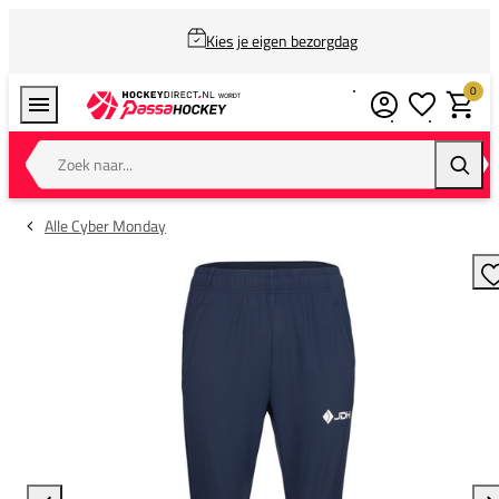
Kies je eigen bezorgdag
0
Verlanglijstj
Winkel
Zoek naar...
Zoeke
Alle Cyber Monday
T