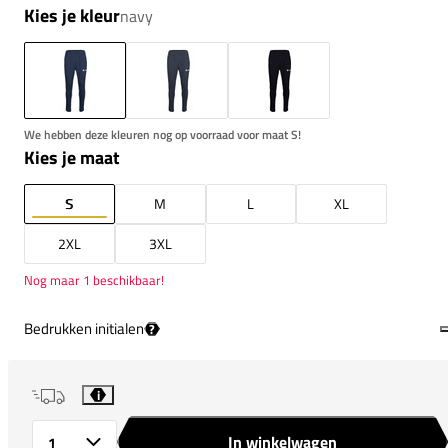
Kies je kleur
navy
We hebben deze kleuren nog op voorraad voor maat S!
Kies je maat
S
M
L
XL
2XL
3XL
Nog maar 1 beschikbaar!
Bedrukken initialen
?
i
In winkelwagen
Aantal