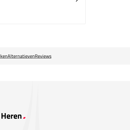
ken
Alternatieven
Reviews
t Heren