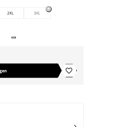
2XL
3XL
agen
Toevoegen aan verlanglijstje