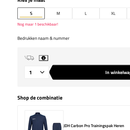
S
M
L
XL
Nog maar 1 beschikbaar!
Bedrukken naam & nummer
i
In winkelw
Aantal
Shop de combinatie
JDH Carbon Pro Trainingspak Heren