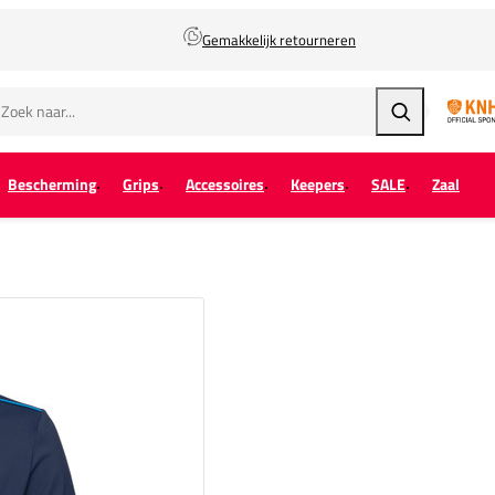
Gemakkelijk retourneren
Zoeken
Bescherming
Grips
Accessoires
Keepers
SALE
Zaal