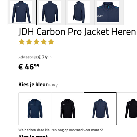
JDH Carbon Pro Jacket Heren
€ 74
Adviesprijs:
95
€ 46
95
Kies je kleur
navy
We hebben deze kleuren nog op voorraad voor maat S!
Kies je maat