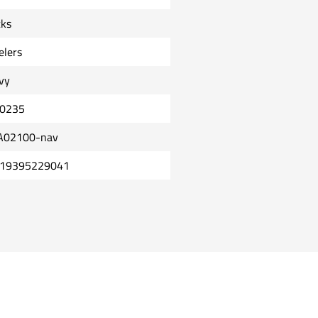
cks
elers
vy
0235
A02100-nav
19395229041