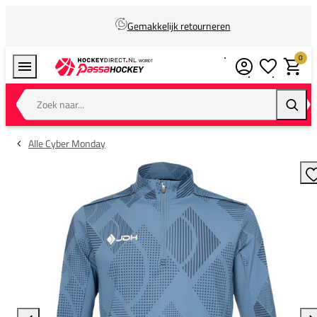
Gemakkelijk retourneren
0
Verlanglijstj
Winkel
Zoek naar...
Zoeke
Alle Cyber Monday
T