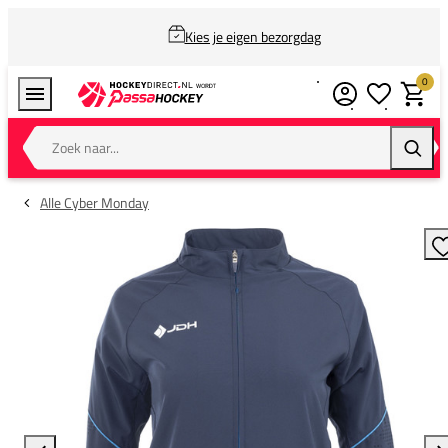
Kies je eigen bezorgdag
0
Verlanglijstj
Winkel
Zoek naar...
Zoeke
Alle Cyber Monday
T