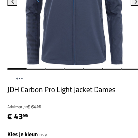
JDH Carbon Pro Light Jacket Dames
€ 64
Adviesprijs:
95
€ 43
95
Kies je kleur
navy