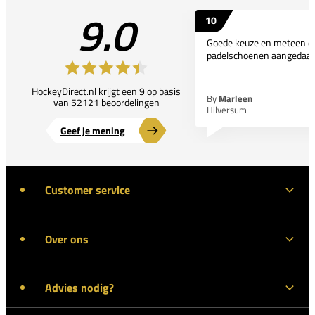
9.0
10
Goede keuze en meteen d
padelschoenen aangedaan
HockeyDirect.nl krijgt een 9 op basis
By
Marleen
van 52121 beoordelingen
Hilversum
Geef je mening
Customer service
Over ons
Advies nodig?