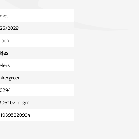
mes
25/2028
rbon
kjes
elers
nkergroen
0294
A06102-d-grn
19395220994