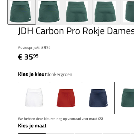
JDH Carbon Pro Rokje Dame
€ 39
Adviesprijs:
95
€ 35
95
Kies je kleur
donkergroen
We hebben deze kleuren nog op voorraad voor maat XS!
Kies je maat