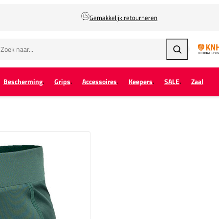
Gemakkelijk retourneren
Zoeken
Bescherming
Grips
Accessoires
Keepers
SALE
Zaal