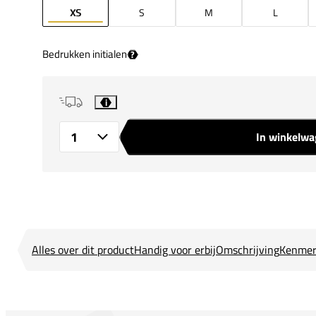
XS
S
M
L
Bedrukken initialen
?
i
In winkelw
Aantal
Alles over dit product
Handig voor erbij
Omschrijving
Kenmer