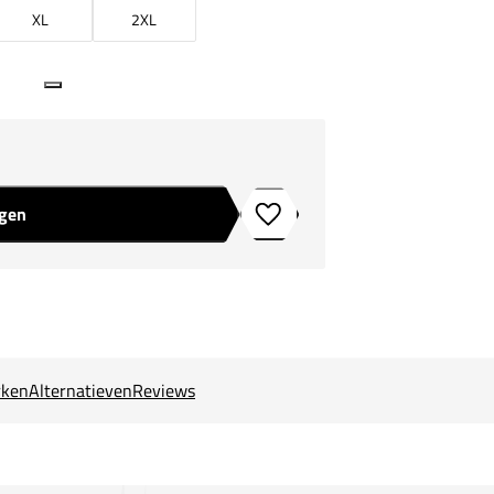
XL
2XL
agen
Toevoegen aan verlanglijstje
ken
Alternatieven
Reviews