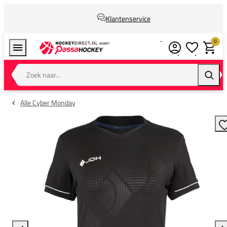
Klantenservice
0
Verlanglijstj
Winkel
Zoek naar...
Zoeke
Alle Cyber Monday
T