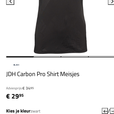
JDH Carbon Pro Shirt Meisjes
€ 34
Adviesprijs:
95
€ 29
95
/
Kies je kleur
zwart