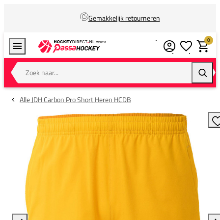
Gemakkelijk retourneren
0
Verlanglijstj
Winkel
Zoek naar...
Zoeke
Alle JDH Carbon Pro Short Heren HCDB
T