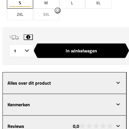
S
M
L
XL
2XL
3XL
i
In winkelwagen
Aantal
Alles over dit product
Kenmerken
Reviews
0,0