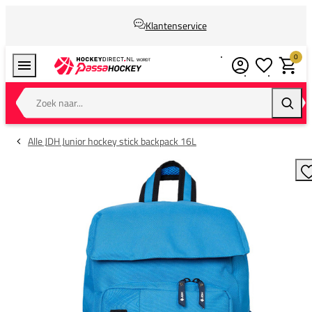
Klantenservice
0
Verlanglijstj
Winkel
Zoek naar...
Zoeke
Alle JDH Junior hockey stick backpack 16L
T