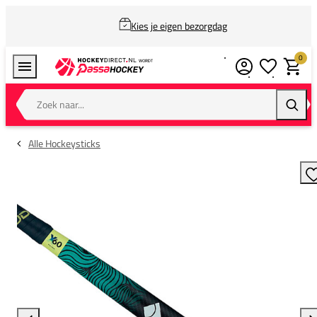
Kies je eigen bezorgdag
0
Verlanglijstj
Winkel
Zoek naar...
Zoeke
Alle Hockeysticks
T