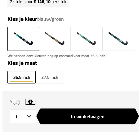
2
stuks voor
€ 148,10
per stuk
Kies je kleur
blauw/groen
We hebben deze kleuren nog op voorraad voor maat 36.5 inch!
Kies je maat
36.5 inch
37.5 inch
i
In winkelwagen
Aantal