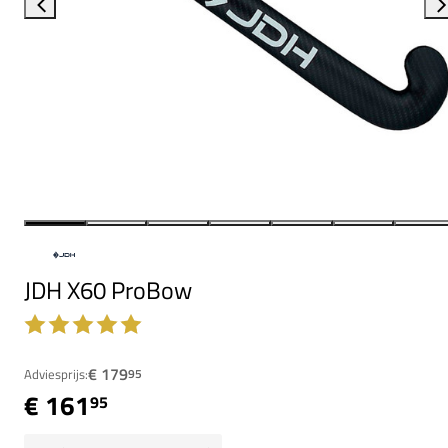
JDH X60 ProBow
€ 179
Adviesprijs:
95
€ 161
95