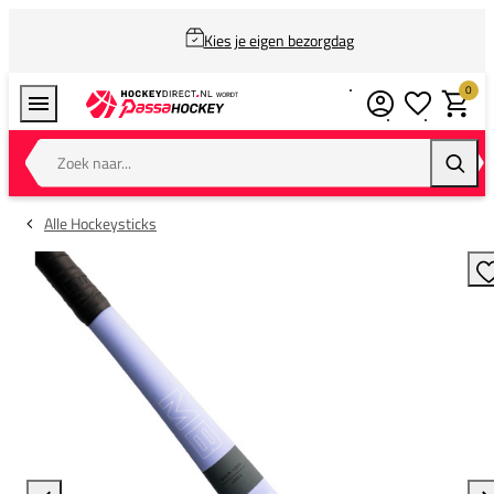
Kies je eigen bezorgdag
0
Verlanglijstj
Winkel
Zoek naar...
Zoeke
Alle Hockeysticks
T