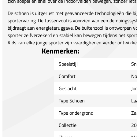
zich soepel en snel over de indoorvelden bewegen, zonder iets 
De schoen is uitgerust met geavanceerde technologieën die b
sportervaring. De tussenzool is voorzien van een dempingssy
bijdraagt aan energieteruggave. De buitenzool is ontworpen voo
sporter zelfverzekerd en stabiel kan bewegen tijdens het spor
Kids kan elke jonge sporter zijn vaardigheden verder ontwikke
Kenmerken:
Speelstijl
Sn
Comfort
No
Geslacht
Jo
Type Schoen
La
Type ondergrond
Za
Collectie
20