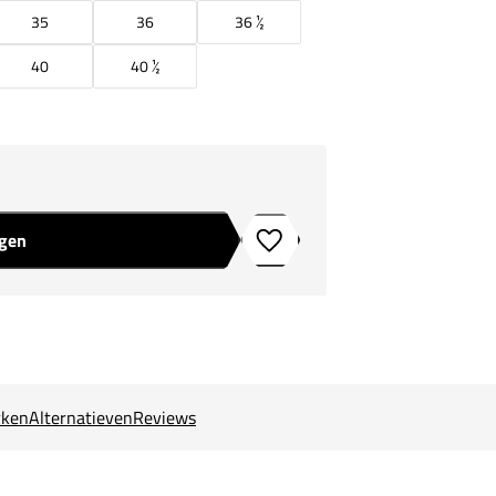
35
36
36 ½
40
40 ½
agen
Toevoegen aan verlanglijstje
ken
Alternatieven
Reviews