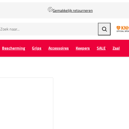
Gemakkelijk retourneren
Zoeken
Bescherming
Grips
Accessoires
Keepers
SALE
Zaal