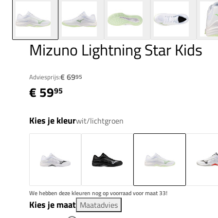
Mizuno Lightning Star Kids
€ 69
Adviesprijs:
95
€ 59
95
Kies je kleur
wit/lichtgroen
We hebben deze kleuren nog op voorraad voor maat 33!
Kies je maat
Maatadvies