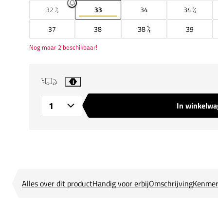
32 ½
33
34
34 ½
37
38
38 ½
39
Nog maar 2 beschikbaar!
i
In winkelw
Aantal
Alles over dit product
Handig voor erbij
Omschrijving
Kenmer