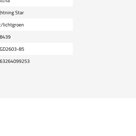
tcha
ghtning Star
t/lichtgroen
8439
GD2603-85
63264099253