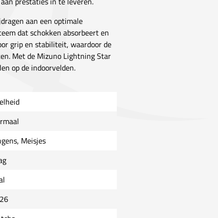
aan prestaties in te leveren.
ijdragen aan een optimale
steem dat schokken absorbeert en
r grip en stabiliteit, waardoor de
ten. Met de Mizuno Lightning Star
len op de indoorvelden.
elheid
rmaal
ngens, Meisjes
ag
al
26