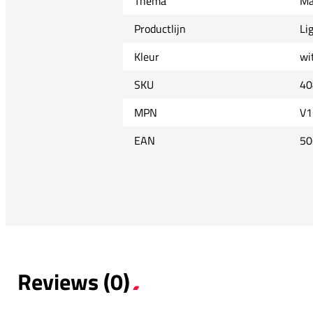
Thema
Ma
Productlijn
Li
Kleur
wi
SKU
40
MPN
V1
EAN
50
Reviews (0)